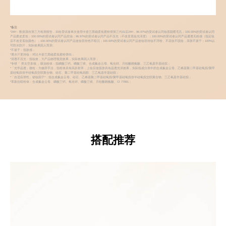
*备注
*24H：数据源自第三方检测报告，33名受试者单次使用卡姿兰黑磁柔焦蜜粉饼第三代01后24H，96.97%的受试者认同妆面隐匿毛孔；100.00%的受试者认同
产品磨皮柔焦；100.00%的受试者认同产品控油；96.97%的受试者认同产品不压光（不改变底妆光泽度）；100.00%的受试者认同产品通透无粉感（指定妆
后不改变底妆颜色）；100.00%的受试者认同产品使妆容持色不暗沉；100.00%的受试者认同产品使妆容持妆不浮粉、不花妆不脱妆，亲肤不拔干；100%认
可防水防汗，实际效果因人而异;
*不拔干：指肤感；
*遇水汗更持妆：对比卡姿兰黑磁柔焦蜜粉饼01；
*清透不压光：指妆效，为产品物理视觉效果，实际效果因人而异；
*专研「 类太空多核 」吸油粉体：指磷酸三钙、磷酸三镁、合成氟金云母、氧化锌、月桂酰赖氨酸、三乙氧基辛基硅烷；
*「光学晶透」微粒：为修辞手法，指粉体具有高折射率，上妆后使肌肤具有晶透光泽效果，实际指成分表中的合成氟金云母、乙烯基聚二甲基硅氧烷/聚甲
基硅氧烷倍半硅氧烷交联聚合物、硅石、聚二甲基硅氧烷醇、三乙氧基辛基硅烷；
*「自适应弹性」锁妆因子*：指合成氟金云母、硅石、乙烯基聚二甲基硅氧烷/聚甲基硅氧烷倍半硅氧烷交联聚合物、三乙氧基辛基硅烷；
*革新抗暗粉体：合成氟金云母、磷酸三钙、氧化锌、磷酸三镁、月桂酰赖氨酸、CI 77891；
搭配推荐