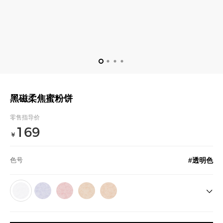
黑磁柔焦蜜粉饼
零售指导价
169
￥
#透明色
色号