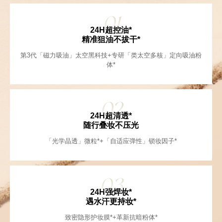
01
24H超控油*
精准狙油不拔干*
第3代「磁力吸油」太空黑科技+专研「类太空多核」定向吸油粉
体*
02
24H超清透*
随行叠妆不压光
「光学晶透」微粒*+「自适应弹性」锁妆因子*
03
24H强焊妆*
遇水汗更持妆*
致密隐形护妆膜*+革新抗暗粉体*