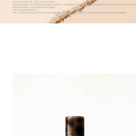
皮:75.76%认同面不卡粉、不浮粉:78.79%认同妆面皮
柔焦连续使用试验产品卡姿兰轻透持妆宝粉饼(第二代)0128天，100%的受试者认同产品温和不刺、100%的受试者认同产品敏感肌适用:100%的受试者认
数据来自内部实验室，指产品最低粉体粒径低至5微米
对比卡姿兰轻透持妆常粉饼 01
专利【一种蜗牛分泌物滤液在提升彩妆类产品贴肤性能中的应用】,中国发明专利,专利号为:ZL201410617398.3对应配方表成分:蜗牛分泌物滤液