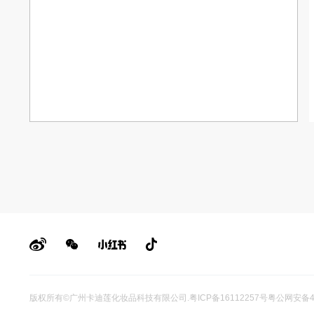
版权所有©广州卡迪莲化妆品科技有限公司
.
粤ICP备16112257号
粤公网安备44