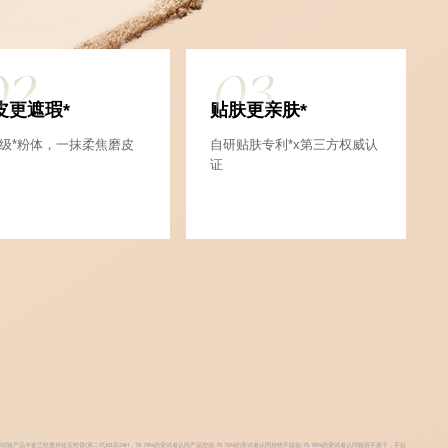
02
03
皮更遮瑕*
贴肤更亲肤*
级*粉体，一抹柔焦磨皮
自研贴肤专利*x第三方权威认
证
品卡姿兰轻透持妆宝粉饼(第二代)01后24H，78.79%的受试者认同产品控油:75.76%的受试者认同持牧不脱妆;75.76%的受试者认同牧容不拔干，不起