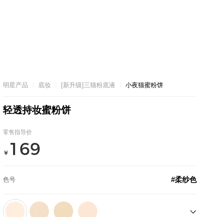
明星产品
底妆
[新升级]三猫粉底液
小夜猫蜜粉饼
轻透持妆蜜粉饼
零售指导价
169
￥
#柔纱色
色号