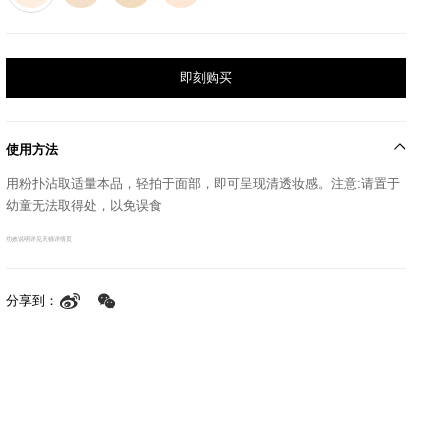
即刻购买
使用方法
用粉扑沾取适量本品，轻拍于面部，即可呈现清透妆感。注意:请置于
幼童无法取得处，以免误食
功效说明详见天猫详情页
分享到：