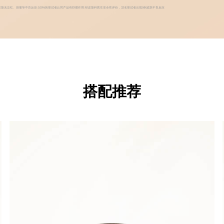
同皮肤无泛红、刺痛等不良反应:100%的受试者认同产品有舒缓作用:经皮肤科医生安全性评价，32名受试者出现0例皮肤不良反应
搭配推荐