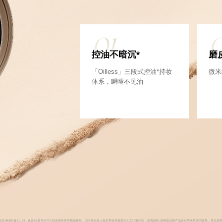
01
控油不暗沉*
磨
「Oilless」三段式控油*持妆
微米
体系，瞬哑不见油
洗后)色差E值为1.54，色差AE值均小于2:经皮肤科医生视感评估，33名受试者上妆后再使用蒸馏水人工汗液冲洗，没有脱牧:说明该试验产品具有防水抗汗的效果。单次使用试验产