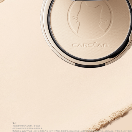
*备注
小夜猫蜜粉饼为产品昵称，非备案名
指产品的物理遮盖作用带来的视觉效果
通过22名18-35岁的受试者，单次使用试验产品卡姿兰轻透持妆蜜粉饼(第二代)01冲洗后，左臂(使用蒸馏水冲洗后色差△E值为1.55，右臂(使用人工汗波冲