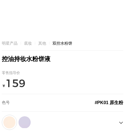
明星产品
底妆
其他
双控水粉饼
控油持妆水粉饼液
零售指导价
159
￥
#PK01 原生粉
色号