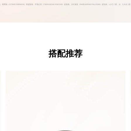
IS）叶提取物、葡萄柚（CITRUS PARADISI）果提取物、华蒲公英（TARAXACUM SINICUM）提取物、大叶海藻（SARGASSUM PALLIDUM）提取物、1,2-
搭配推荐