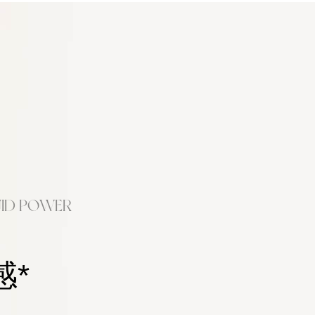
UID POWER
感*