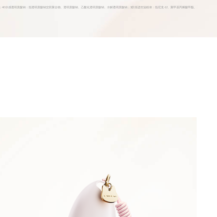
己二醇、水、1,2-戊二醇；4D水感透明质酸钠：指透明质酸钠交联聚合物、透明质酸钠、乙酰化透明质酸钠、水解透明质酸钠；3阶渐进控油粉体：指尼龙-12、聚甲基丙烯酸甲酯、