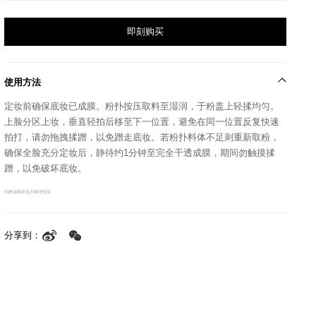
即刻购买
使用方法
定妆前确保底妆已成膜。粉扑按压取料至湿润，于粉盖上轻揉均匀。
上脸分区上妆，垂直轻拍后移至下一位置，避免在同一位置反复快速
拍打，请勿拖拽揉蹭，以免蹭走底妆。若粉扑料体不足则重新取粉，
确保全脸充分定妆后，静待约1分钟至完全干透成膜，期间勿触摸揉
蹭，以免破坏底妆。
功效说明详见天猫详情页
分享到：