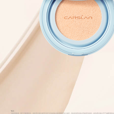
*备注
*0油光0粉感：第三方检测结论，30名受试者在使用卡姿兰控油持妆水粉饼液PP02上妆时，指100%受试者认同妆面无粉感，100%受试者认可产品瞬间吸