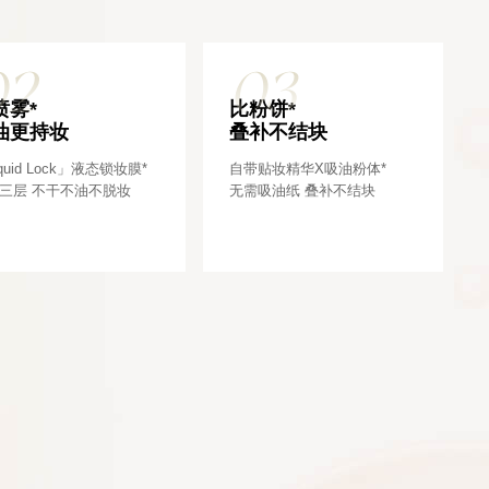
02
03
喷雾*
比粉饼*
油更持妆
叠补不结块
quid Lock」液态锁妆膜*
自带贴妆精华X吸油粉体*
三层 不干不油不脱妆
无需吸油纸 叠补不结块