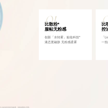
01
比散粉*
比
服帖无粉感
控
创新「水转雾」贴妆科技*
「Li
液态更融肤 无粉感柔雾
一拍
油且上妆24h后具有控油效果，实际效果因人而异。