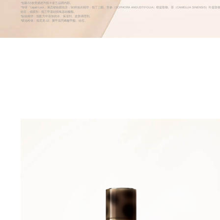
*创新/比较类描述均指卡姿兰品牌内部。
*专研「Liquid Lock」液态锁妆膜包含：5D抑油水精华：指丁二醇、苦参（SOPHORA ANGUSTIFOLIA）根提取物、茶（CAMELLIA SINENS
硅石；成膜剂：指三甲基硅烷氧基硅酸酯。
*贴妆精华：指配方中添加的水、保湿剂、皮肤调理剂。
*吸油粉体：指尼龙-12、聚甲基丙烯酸甲酯、硅石。