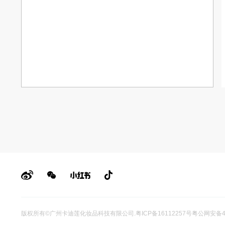
版权所有©广州卡迪莲化妆品科技有限公司
.
粤ICP备16112257号
粤公网安备44