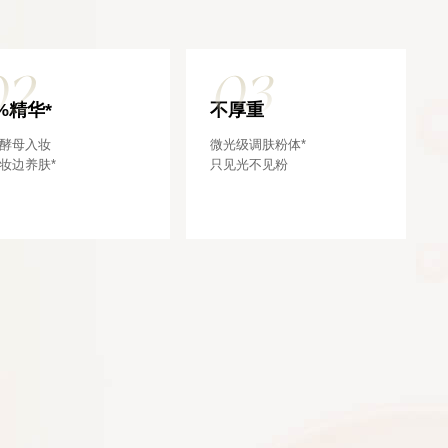
02
03
%精华*
不厚重
酵母入妆
微光级调肤粉体*
妆边养肤*
只见光不见粉