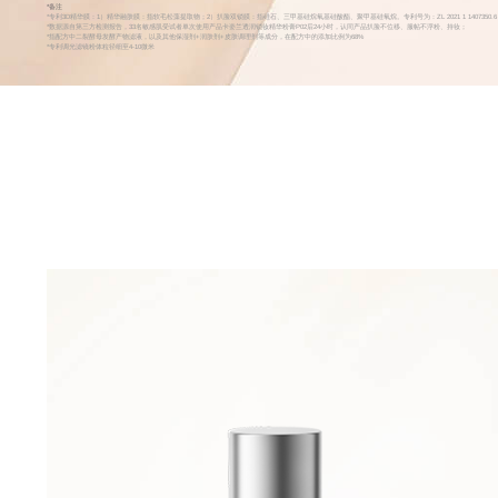
*备注
*专利3D精华膜：1）精华融肤膜：指软毛松藻提取物；2）扒脸双锁膜：指硅石、三甲基硅烷氧基硅酸酯、聚甲基硅氧烷。专利号为：ZL 2021 1 140
*数据源自第三方检测报告，33名敏感肌受试者单次使用产品卡姿兰透润锁妆精华粉膏P02后24小时，认同产品扒脸不位移、服帖不浮粉、持妆；
*指配方中二裂酵母发酵产物滤液，以及其他保湿剂+润肤剂+皮肤调理剂等成分，在配方中的添加比例为68%
*专利调光滤镜粉体粒径细至4-10微米