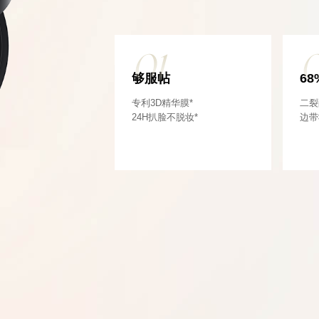
01
够服帖
68
专利3D精华膜*
二裂
24H扒脸不脱妆*
边带