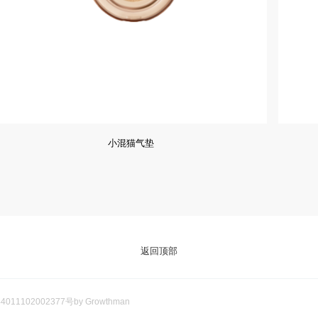
小混猫气垫
返回顶部
011102002377号
by Growthman