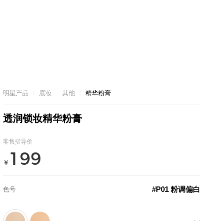
明星产品
底妆
其他
精华粉膏
透润锁妆精华粉膏
零售指导价
199
￥
#P01 粉调偏白
色号