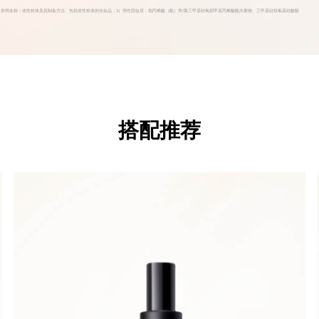
7350.6 发明名称：改性粉体及其制备方法、包括改性粉体的化妆品；3）弹性固妆层：指丙烯酸（酯）类/聚三甲基硅氧烷甲基丙烯酸酯共聚物、三甲基硅烷氧基硅酸酯
搭配推荐