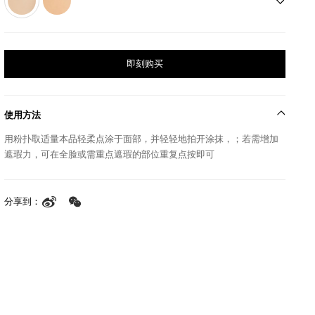
即刻购买
使用方法
用粉扑取适量本品轻柔点涂于面部，并轻轻地拍开涂抹，；若需增加
遮瑕力，可在全脸或需重点遮瑕的部位重复点按即可
分享到：