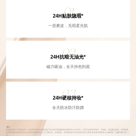
01
24H贴肤隐瑕*
一层磨皮，无瑕柔光肌
02
24H抗暗无油光*
磁力吸油，全天持色到底
03
24H硬核持妆*
全天防水防汗防蹭
*备注
数据源于第三方测试机构，33名受试者单次使用试验产品卡姿兰黑磁柔焦粉底液P01 24小时后，认同产品持色不暗沉、不脱妆、妆面磨皮柔焦、扒脸防蹭、
温和不刺激:33名受试者上妆后再使用蒸馏水/人工汗液冲洗，没有脱妆，说明该试验产品具有防水防汗效果:受试者均选择自认为敏感肌，乳酸刺痛分值>3
分。