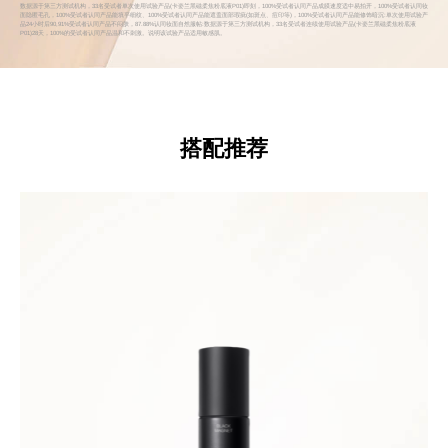
数据源于第三方测试机构，33名受试者单次使用试验产品(卡姿兰黑磁柔焦粉底液P01)即刻，100%受试者认同产品成膜速度适中易拍开，100%受试者认同妆
面隐匿毛孔，100%受试者认同产品能填平细纹、100%受试者认同产品能遮盖面部瑕疵(如斑点、痘印等)，100%受试者认同产品能修饰暗沉:单次使用试验产
品24小时后90,91%受试者认同产品不闷肤，87.88%认同妆面自然服帖:数据源于第三方测试机构，33名受试者连续使用试验产品(卡姿兰黑磁柔焦粉底液
P01)28天，100%的受试者认同产品温和不刺激。说明该试验产品适用敏感肌。
搭配推荐