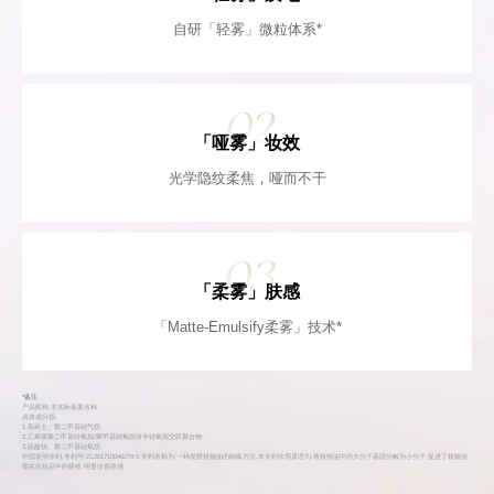
自研「轻雾」微粒体系*
02
「哑雾」妆效
光学隐纹柔焦，哑而不干
03
「柔雾」肤感
「Matte-Emulsify柔雾」技术*
*备注
产品昵称,非实际备案名称
具体成分指:
1.高岭土、聚二甲基硅气烷
2.乙烯基聚二甲基硅氧烷/聚甲基硅氧烷倍半硅氧烷交联聚合物
3.硫酸钡、聚二甲基硅氧烷
中国发明专利,专利号:ZL201710046279.0,专利名称为:一种发酵植物油的制备方法,本专利作用原理为:将植物油中的大分子基团分解为小分子,促进了植物油
脂在化妆品中的吸收,明显改善肤感