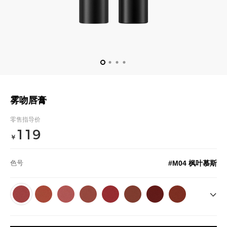
雾吻唇膏
零售指导价
119
￥
#M04 枫叶慕斯
色号